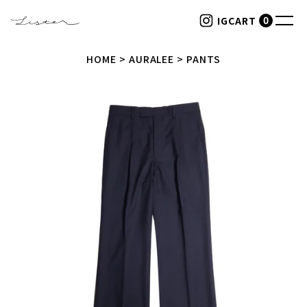
0
CART
IG
HOME
AURALEE
PANTS