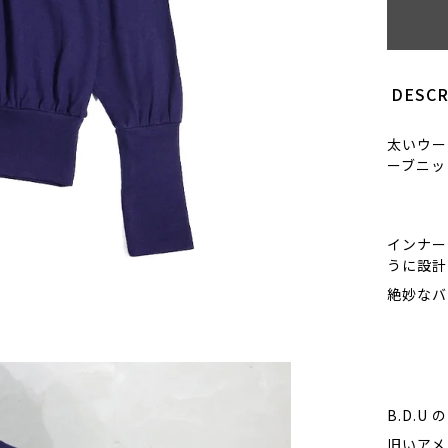
DESCR
太いウー
ーブニッ
インナー
うに設計
絶妙なバ
B.D.U
旧いアメ