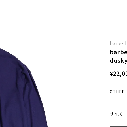
barbell
barbe
dusk
¥22,0
OTHER
サイズ