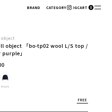
0
BRAND
CATEGORY
CART
IG
 object
ll object 「bo-tp02 wool L/S top /
y purple」
00
black
FREE