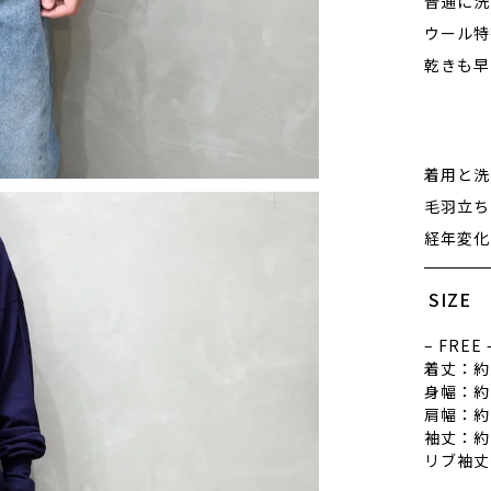
普通に洗
ウール特
乾きも早
着用と洗
毛羽立ち
経年変化
SIZE
– FREE 
着丈：約 
身幅：約 
肩幅：約 
袖丈：約 
リブ袖丈